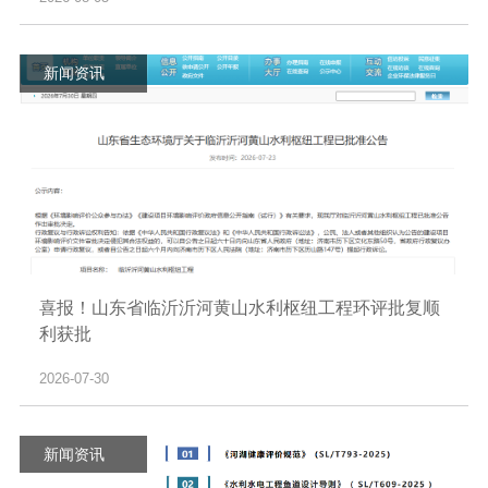
新闻资讯
喜报！山东省临沂沂河黄山水利枢纽工程环评批复顺
利获批
2026-07-30
新闻资讯